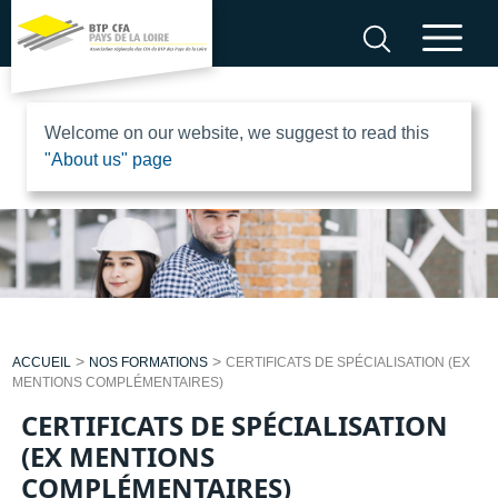
Aller
au
contenu
B
Welcome on our website, we suggest to read this
"About us" page
T
P
C
F
>
>
ACCUEIL
NOS FORMATIONS
CERTIFICATS DE SPÉCIALISATION (EX
A
MENTIONS COMPLÉMENTAIRES)
CERTIFICATS DE SPÉCIALISATION
P
(EX MENTIONS
COMPLÉMENTAIRES)