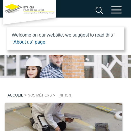
Aller
au
contenu
B
Welcome on our website, we suggest to read this
"About us" page
T
P
C
F
>
>
ACCUEIL
NOS MÉTIERS
FINITION
A
P