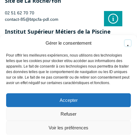
Site de La Roche/Yon
02 51 62 70 70
contact-85@btpcfa-pdl.com
Institut Supérieur Métiers de la Piscine
Gérer le consentement
02 51 62 70 70
contact-85@btpcfa-pdl.com
Pour offrir les meilleures expériences, nous utilisons des technologies
telles que les cookies pour stocker et/ou accéder aux informations des
appareils. Le fait de consentir à ces technologies nous permettra de traiter
des données telles que le comportement de navigation ou les ID uniques
sur ce site. Le fait de ne pas consentir ou de retirer son consentement peut
MENTIONS LÉGALES
avoir un effet négatif sur certaines caractéristiques et fonctions.
POLITIQUE DE PROTECTION DES DONNÉES
Haut
MÉDIATION DE LA CONSOMMATION
Accepter
de
BTP CFA Pays de la Loire
page
Refuser
9 rue Marcel Sembat
44100 Nantes
Voir les préférences
02 28 44 97 79