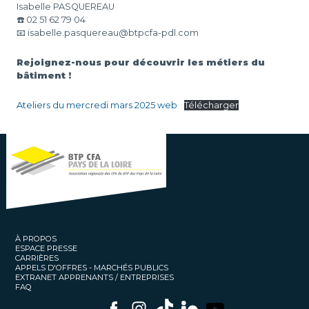
Isabelle PASQUEREAU
☎️ 02 51 62 79 04
📧 isabelle.pasquereau@btpcfa-pdl.com
Rejoignez-nous pour découvrir les métiers du
bâtiment !
Ateliers du mercredi mars 2025 web
Télécharger
À PROPOS
ESPACE PRESSE
CARRIÈRES
APPELS D'OFFRES - MARCHÉS PUBLICS
EXTRANET APPRENANTS / ENTREPRISES
FAQ