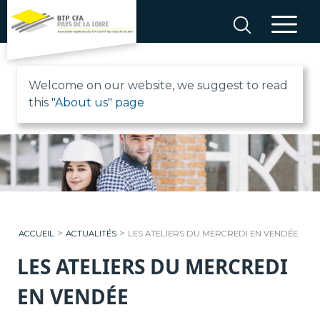
Aller
au
contenu
B
Welcome on our website, we suggest to read
this
"About us" page
T
P
C
F
>
>
ACCUEIL
ACTUALITÉS
LES ATELIERS DU MERCREDI EN VENDÉE
A
LES ATELIERS DU MERCREDI
P
EN VENDÉE