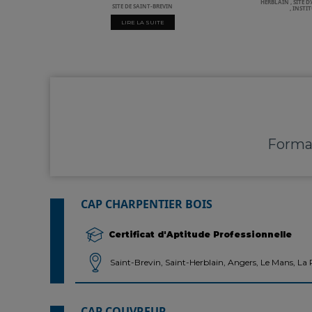
HERBLAIN
,
SITE D
SITE DE SAINT-BREVIN
,
INSTIT
LIRE LA SUITE
Format
CAP CHARPENTIER BOIS
Certificat d'Aptitude Professionnelle
Saint-Brevin, Saint-Herblain, Angers, Le Mans, La
CAP COUVREUR