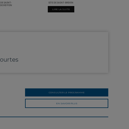
 DE SAINT-
SITE DE SAINT-BREVIN
 ROCHE/YON
LIRE LA SUITE
ourtes
CONSULTER LE PROGRAMME
EN SAVOIR PLUS