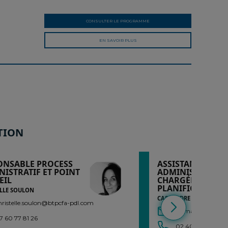
CONSULTER LE PROGRAMME
EN SAVOIR PLUS
TION
ONSABLE PROCESS
ASSISTANTE
NISTRATIF ET POINT
ADMINISTRATIVE
EIL
CHARGÉE DE
PLANIFICATION
ELLE SOULON
CASSANDRE BATON
hristelle.soulon@btpcfa-pdl.com
formationcontin
7 60 77 81 26
02 40 27 79 53