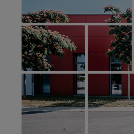
D
L
-