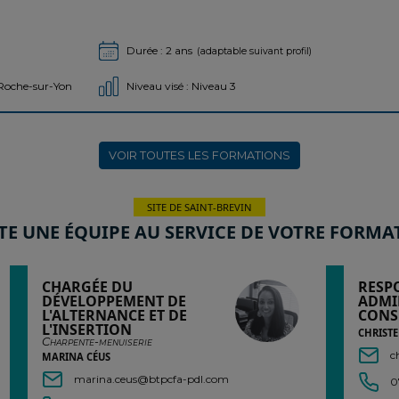
Durée : 2 ans
(adaptable suivant profil)
 Roche-sur-Yon
Niveau visé : Niveau 3
VOIR TOUTES LES FORMATIONS
SITE DE SAINT-BREVIN
TE UNE ÉQUIPE AU SERVICE DE VOTRE FORMA
CHARGÉE DU
RESP
DÉVELOPPEMENT DE
ADMI
L'ALTERNANCE ET DE
CONS
L'INSERTION
CHRIST
Charpente-menuiserie
c
MARINA CÉUS
marina.ceus@btpcfa-pdl.com
0