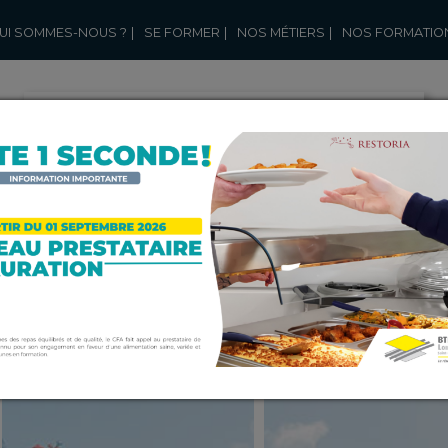
UI SOMMES-NOUS ?
|
SE FORMER
|
NOS MÉTIERS
|
NOS FORMATIO
Welcome on our website, we
suggest to read this
"About us" page
MATION INITIALE OU CONTINUE
DÉCOUVREZ VOTRE FUTUR MÉT
OUVREZ NOS FORMATIONS
PORTES OUVERTES