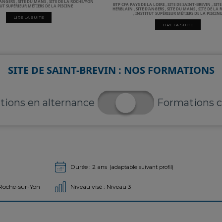
’ANGERS
,
SITE DU MANS
,
SITE DE LA ROCHE/YON
BTP CFA PAYS DE LA LOIRE
,
SITE DE SAINT-BREVIN
,
SITE
UT SUPÉRIEUR MÉTIERS DE LA PISCINE
HERBLAIN
,
SITE D’ANGERS
,
SITE DU MANS
,
SITE DE LA
,
INSTITUT SUPÉRIEUR MÉTIERS DE LA PISCINE
LIRE LA SUITE
LIRE LA SUITE
SITE DE SAINT-BREVIN : NOS FORMATIONS
ions en alternance
Formations c
Durée : 2 ans
(adaptable suivant profil)
 Roche-sur-Yon
Niveau visé : Niveau 3