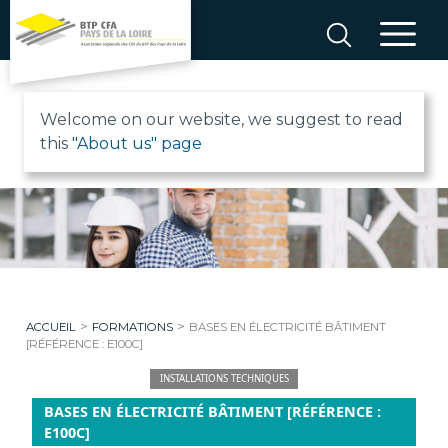
Aller
au
contenu
B
Welcome on our website, we suggest to read
this
"About us" page
T
P
C
F
>
>
ACCUEIL
FORMATIONS
BASES EN ÉLECTRICITÉ BÂTIMENT
A
[RÉFÉRENCE : E100C]
INSTALLATIONS TECHNIQUES
P
BASES EN ÉLECTRICITÉ BÂTIMENT [RÉFÉRENCE :
E100C]