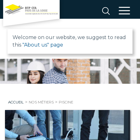
Aller
au
contenu
B
Welcome on our website, we suggest to read
this
"About us" page
T
P
C
F
>
>
ACCUEIL
NOS MÉTIERS
PISCINE
A
P