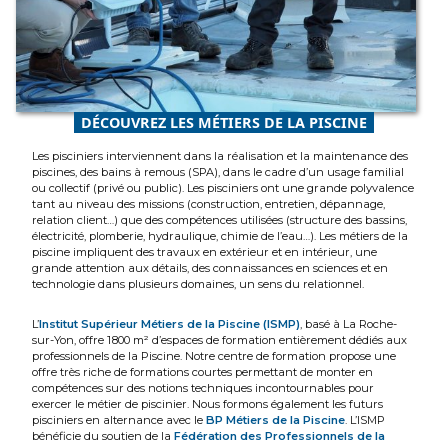
D
L
-
DÉCOUVREZ LES MÉTIERS DE LA PISCINE
Les pisciniers interviennent dans la réalisation et la maintenance des
piscines, des bains à remous (SPA), dans le cadre d’un usage familial
ou collectif (privé ou public). Les pisciniers ont une grande polyvalence
tant au niveau des missions (construction, entretien, dépannage,
relation client…) que des compétences utilisées (structure des bassins,
électricité, plomberie, hydraulique, chimie de l’eau…). Les métiers de la
piscine impliquent des travaux en extérieur et en intérieur, une
grande attention aux détails, des connaissances en sciences et en
technologie dans plusieurs domaines, un sens du relationnel.
L’
Institut Supérieur Métiers de la Piscine (ISMP)
, basé à La Roche-
sur-Yon, offre 1 800 m² d’espaces de formation entièrement dédiés aux
professionnels de la Piscine. Notre centre de formation propose une
offre très riche de formations courtes permettant de monter en
compétences sur des notions techniques incontournables pour
exercer le métier de piscinier. Nous formons également les futurs
pisciniers en alternance avec le
BP Métiers de la Piscine
. L’ISMP
bénéficie du soutien de la
Fédération des Professionnels de la