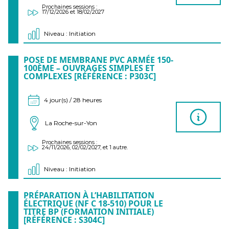
Prochaines sessions :
17/12/2026 et 18/02/2027
Niveau : Initiation
POSE DE MEMBRANE PVC ARMÉE 150-
100ÈME – OUVRAGES SIMPLES ET
COMPLEXES [RÉFÉRENCE : P303C]
4 jour(s) / 28 heures
La Roche-sur-Yon
Prochaines sessions :
24/11/2026, 02/02/2027, et 1 autre.
Niveau : Initiation
PRÉPARATION À L’HABILITATION
ÉLECTRIQUE (NF C 18-510) POUR LE
TITRE BP (FORMATION INITIALE)
[RÉFÉRENCE : S304C]