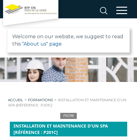
Aller
au
contenu
B
Welcome on our website, we suggest to read
this
"About us" page
T
P
C
F
>
>
ACCUEIL
FORMATIONS
INSTALLATION ET MAINTENANCE D’UN
A
SPA [RÉFÉRENCE : P201C]
PISCINE
P
INSTALLATION ET MAINTENANCE D’UN SPA
[RÉFÉRENCE : P201C]