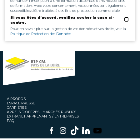
demander l'inscription à une formation dispensée dans nos centres
de formation. Avec votre consentement, vos données sont également
susceptibles d’être traitées à des fins de prospection commerciale.
Si vous êtes d’accord, veuillez cocher la case ci-
contre.
Pour en savoir plus sur la gestion de vos données et vos droits, voir la
Politique de Protection des Données.
À PROPOS
ESPACE PRESSE
CARRIÈRES
APPELS D'OFFRES - MARCHÉS PUBLICS
EXTRANET APPRENANTS / ENTREPRISES
FAQ