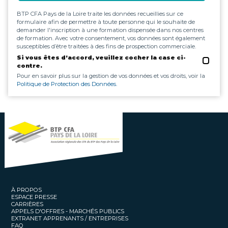
BTP CFA Pays de la Loire traite les données recueillies sur ce
formulaire afin de permettre à toute personne qui le souhaite de
demander l'inscription à une formation dispensée dans nos centres
de formation. Avec votre consentement, vos données sont également
susceptibles d’être traitées à des fins de prospection commerciale.
Si vous êtes d’accord, veuillez cocher la case ci-
contre.
Pour en savoir plus sur la gestion de vos données et vos droits, voir la
Politique de Protection des Données.
À PROPOS
ESPACE PRESSE
CARRIÈRES
APPELS D'OFFRES - MARCHÉS PUBLICS
EXTRANET APPRENANTS / ENTREPRISES
FAQ