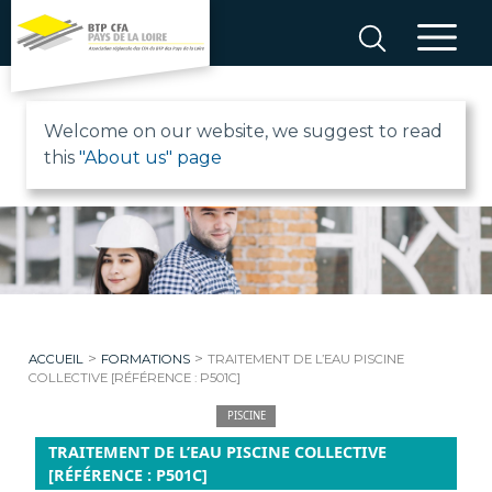
Aller
au
contenu
B
Welcome on our website, we suggest to read
this
"About us" page
T
P
C
F
>
>
ACCUEIL
FORMATIONS
TRAITEMENT DE L’EAU PISCINE
A
COLLECTIVE [RÉFÉRENCE : P501C]
PISCINE
P
TRAITEMENT DE L’EAU PISCINE COLLECTIVE
[RÉFÉRENCE : P501C]