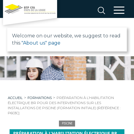
Aller
au
contenu
B
Welcome on our website, we suggest to read
this
"About us" page
T
P
C
F
>
>
ACCUEIL
FORMATIONS
PRÉPARATION À L’HABILITATION
A
ÉLECTRIQUE BR POUR DES INTERVENTIONS SUR LES
INSTALLATIONS DE PISCINE (FORMATION INITIALE) [RÉFÉRENCE :
P603C]
P
PISCINE
PRÉPARATION À L’HABILITATION ÉLECTRIQUE BR