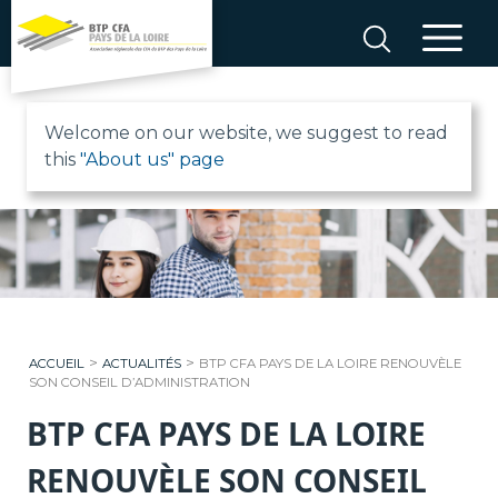
Aller
au
contenu
B
Welcome on our website, we suggest to read
this
"About us" page
T
P
C
F
>
>
ACCUEIL
ACTUALITÉS
BTP CFA PAYS DE LA LOIRE RENOUVÈLE
A
SON CONSEIL D’ADMINISTRATION
BTP CFA PAYS DE LA LOIRE
P
RENOUVÈLE SON CONSEIL