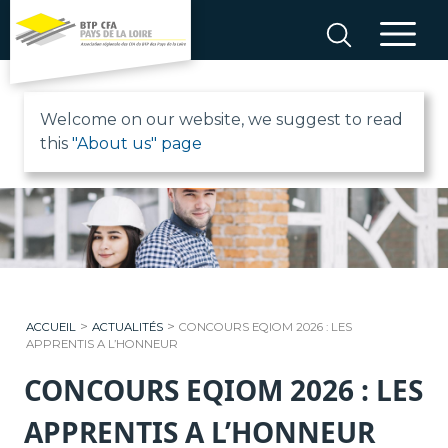
Aller
au
contenu
B
Welcome on our website, we suggest to read
this
"About us" page
T
P
C
F
>
>
ACCUEIL
ACTUALITÉS
CONCOURS EQIOM 2026 : LES
A
APPRENTIS A L’HONNEUR
CONCOURS EQIOM 2026 : LES
P
APPRENTIS A L’HONNEUR