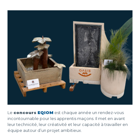
D
L
-
Le
concours
EQIOM
est chaque année un rendez-vous
incontournable pour les apprentis maçons. Il met en avant
leur technicité, leur créativité et leur capacité à travailler en
équipe autour d’un projet ambitieux.