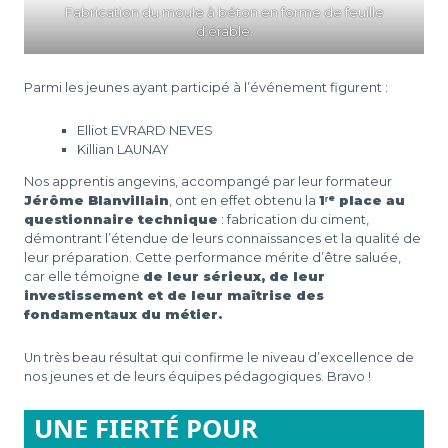
Fabrication du moule à béton en forme de feuille
d’érable.
Parmi les jeunes ayant participé à l’événement figurent :
Elliot EVRARD NEVES
Killian LAUNAY
Nos apprentis angevins, accompangé par leur formateur
Jérôme Blanvillain
, ont en effet obtenu la
1ʳᵉ place au
questionnaire technique
: fabrication du ciment,
démontrant l’étendue de leurs connaissances et la qualité de
leur préparation. Cette performance mérite d’être saluée,
car elle témoigne
de leur sérieux, de leur
investissement et de leur maîtrise des
fondamentaux du métier.
Un très beau résultat qui confirme le niveau d’excellence de
nos jeunes et de leurs équipes pédagogiques. Bravo !
UNE FIERTÉ POUR