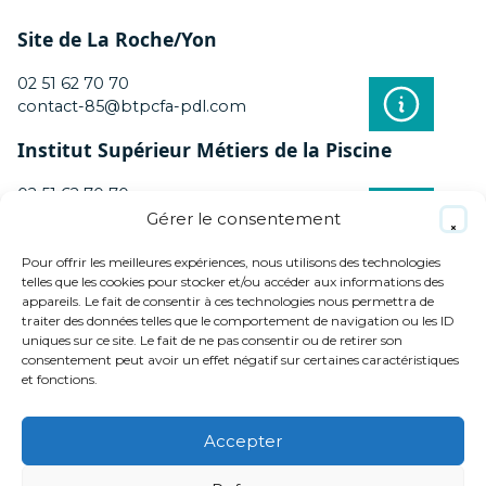
Site de La Roche/Yon
02 51 62 70 70
contact-85@btpcfa-pdl.com
Institut Supérieur Métiers de la Piscine
02 51 62 70 70
contact-85@btpcfa-pdl.com
Gérer le consentement
Pour offrir les meilleures expériences, nous utilisons des technologies
telles que les cookies pour stocker et/ou accéder aux informations des
appareils. Le fait de consentir à ces technologies nous permettra de
MENTIONS LÉGALES
traiter des données telles que le comportement de navigation ou les ID
uniques sur ce site. Le fait de ne pas consentir ou de retirer son
POLITIQUE DE PROTECTION DES
consentement peut avoir un effet négatif sur certaines caractéristiques
DONNÉES
Haut
et fonctions.
MÉDIATION DE LA CONSOMMATION
de
page
Accepter
BTP CFA Pays de la Loire
9 rue Marcel Sembat