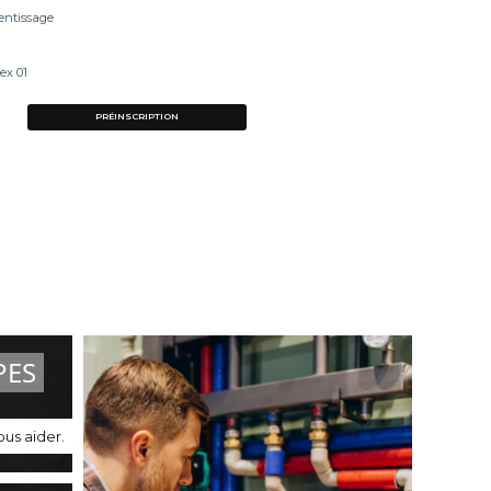
entissage
ex 01
PRÉINSCRIPTION
PES
us aider.