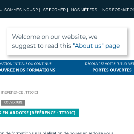
UI SOMMES-NOUS ?
|
SE FORMER
|
NOS MÉTIERS
|
NOS FORMATIO
Welcome on our website, we
suggest to read this
"About us" page
MATION INITIALE OU CONTINUE
DÉCOUVREZ VOTRE FUTUR MÉT
OUVREZ NOS FORMATIONS
PORTES OUVERTES
[RÉFÉRENCE : TT301C]
COUVERTURE
EN ARDOISE [RÉFÉRENCE : TT301C]
on de formation sur la réalisation de noues en ardoise vous