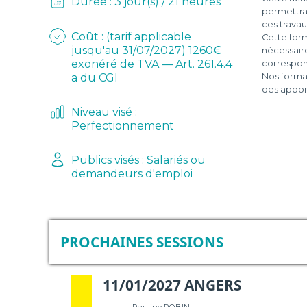
Durée : 3 jour(s) / 21 heures
permettra
D
ces travau
Coût : (tarif applicable
Cette for
L
jusqu'au 31/07/2027) 1260€
nécessaire
exonéré de TVA — Art. 261.4.4
correspond
a du CGI
Nos format
-
des appor
Niveau visé :
Perfectionnement
Publics visés : Salariés ou
demandeurs d'emploi
PROCHAINES SESSIONS
11/01/2027 ANGERS