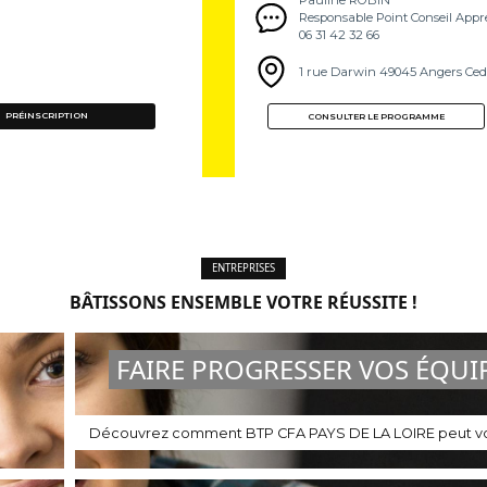
Pauline ROBIN
Responsable Point Conseil Appr
06 31 42 32 66
1 rue Darwin 49045 Angers Ced
PRÉINSCRIPTION
CONSULTER LE PROGRAMME
ENTREPRISES
BÂTISSONS ENSEMBLE VOTRE RÉUSSITE !
FAIRE PROGRESSER VOS ÉQUI
Découvrez comment BTP CFA PAYS DE LA LOIRE peut vo