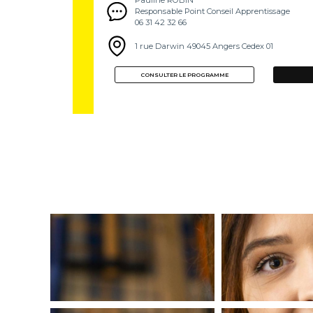
Pauline ROBIN
Responsable Point Conseil Apprentissage
06 31 42 32 66
1 rue Darwin 49045 Angers Cedex 01
CONSULTER LE PROGRAMME