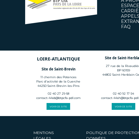
À PRO
ESPACE
CARRIÈ
APPELS
EXTRAN
FAQ
Site de Saint-Herbla
LOIRE-ATLANTIQUE
27 rue de la Rivaudiè
Site de Saint-Brevin
BP 60159
44802 Saint-Herblain C
11 chemin des Potences
Parc d'activité de la Guerche
44250 Saint-Brevin-les-Pins
02 40 27 29 68
02 40 92 17 54
contact-44sb@btpcfa-pdl.com
contact-44sh@btpcfa-pd
VOIR CE SITE
VOIR CE SITE
MENTIONS
POLITIQUE DE PROTECTIO
LÉGALES
DONNÉES