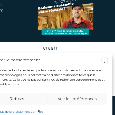
ok
am
VENDÉE
Site de La Roche/Yon
Institut Supérieur Métiers de la
rer le consentement
Piscine
23 Rond-point du Coteau
BP02
Boulevard Léon Martin
ns des technologies telles que les cookies pour stocker et/ou accéder aux
85001 La Roche-sur-Yon Cedex
85000 La Roche-sur-Yon
ces technologies nous permettra de traiter des données telles que le
02 51 62 70 70
02 51 62 70 70
ce site. Le fait de ne pas consentir ou de retirer son consentement peut
contact-85@btpcfa-pdl.com
contact-85@btpcfa-pdl.com
s et fonctions.
VOIR CE SITE
VOIR CE SITE
Refuser
Voir les préférences
de la
TOUS DROITS RÉSERVÉS BTP CFA PAYS DE LA
ique de protection des données
bat
LOIRE