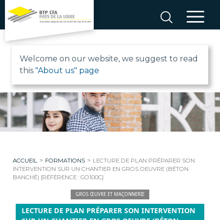
Aller
au
contenu
B
Welcome on our website, we suggest to read
this
"About us" page
T
P
C
F
>
>
ACCUEIL
FORMATIONS
LECTURE DE PLAN PRÉPARER SON
A
INTERVENTION SUR UN CHANTIER EN GROS OEUVRE (BÉTON
BANCHÉ) [RÉFÉRENCE : GO100C]
P
GROS ŒUVRE ET MAÇONNERIE
LECTURE DE PLAN PRÉPARER SON INTERVENTION