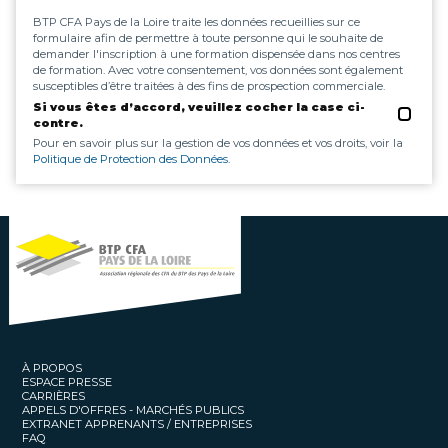
BTP CFA Pays de la Loire traite les données recueillies sur ce
formulaire afin de permettre à toute personne qui le souhaite de
demander l'inscription à une formation dispensée dans nos centres
de formation. Avec votre consentement, vos données sont également
susceptibles d’être traitées à des fins de prospection commerciale.
Si vous êtes d’accord, veuillez cocher la case ci-
contre.
Pour en savoir plus sur la gestion de vos données et vos droits, voir la
Politique de Protection des Données.
À PROPOS
ESPACE PRESSE
CARRIÈRES
APPELS D'OFFRES - MARCHÉS PUBLICS
EXTRANET APPRENANTS / ENTREPRISES
FAQ