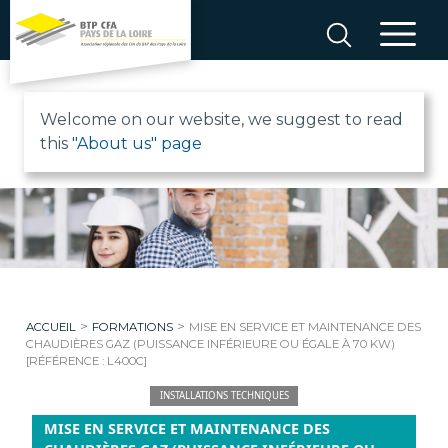
Aller
au
contenu
B
Welcome on our website, we suggest to read
this
"About us" page
T
P
C
F
>
>
ACCUEIL
FORMATIONS
MISE EN SERVICE ET MAINTENANCE DES
A
CHAUDIÈRES GAZ (PUISSANCE INFÉRIEURE OU ÉGALE À 70 KW)
[RÉFÉRENCE : L400C]
P
INSTALLATIONS TECHNIQUES
MISE EN SERVICE ET MAINTENANCE DES