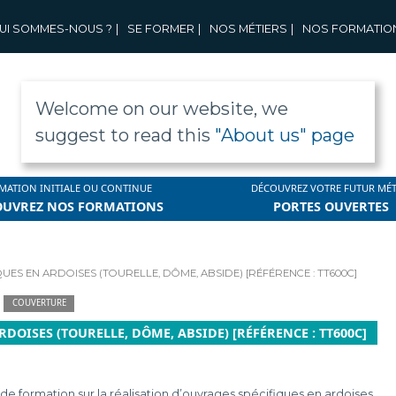
UI SOMMES-NOUS ?
|
SE FORMER
|
NOS MÉTIERS
|
NOS FORMATIO
Welcome on our website, we
suggest to read this
"About us" page
MATION INITIALE OU CONTINUE
DÉCOUVREZ VOTRE FUTUR MÉT
OUVREZ NOS FORMATIONS
PORTES OUVERTES
UES EN ARDOISES (TOURELLE, DÔME, ABSIDE) [RÉFÉRENCE : TT600C]
COUVERTURE
DOISES (TOURELLE, DÔME, ABSIDE) [RÉFÉRENCE : TT600C]
de formation sur la réalisation d’ouvrages spécifiques en ardoises