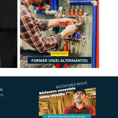
ENTREPRISES
FORMER UN(E) ALTERNANT(E)
ok
am