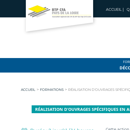
Aller
au
ACCUEIL
|
Q
contenu
B
T
FOR
P
DÉC
C
>
>
ACCUEIL
FORMATIONS
RÉALISATION D’OUVRAGES SPÉCIFIQ
F
A
RÉALISATION D’OUVRAGES SPÉCIFIQUES EN AR
P
Cette action 