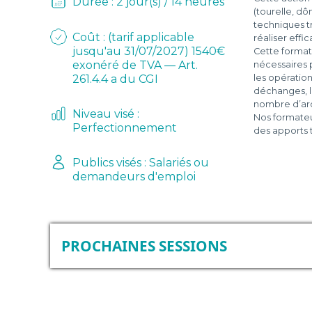
Durée : 2 jour(s) / 14 heures
(tourelle, d
D
techniques t
Coût : (tarif applicable
réaliser effi
L
jusqu'au 31/07/2027) 1540€
Cette forma
exonéré de TVA — Art.
nécessaires 
261.4.4 a du CGI
les opération
-
déchanges, l
nombre d’ar
Niveau visé :
Nos formateu
Perfectionnement
des apports 
Publics visés : Salariés ou
demandeurs d'emploi
PROCHAINES SESSIONS