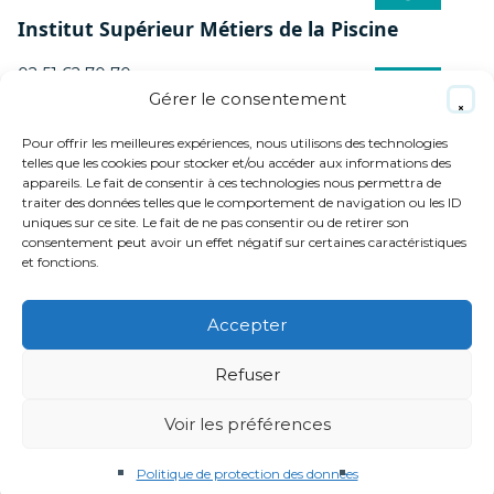
Institut Supérieur Métiers de la Piscine
02 51 62 70 70
contact-85@btpcfa-pdl.com
Gérer le consentement
Pour offrir les meilleures expériences, nous utilisons des technologies
telles que les cookies pour stocker et/ou accéder aux informations des
appareils. Le fait de consentir à ces technologies nous permettra de
MENTIONS LÉGALES
traiter des données telles que le comportement de navigation ou les ID
uniques sur ce site. Le fait de ne pas consentir ou de retirer son
POLITIQUE DE PROTECTION DES
consentement peut avoir un effet négatif sur certaines caractéristiques
DONNÉES
Haut
et fonctions.
MÉDIATION DE LA CONSOMMATION
de
page
Accepter
BTP CFA Pays de la Loire
9 rue Marcel Sembat
Refuser
44100 Nantes
02 28 44 97 79
Voir les préférences
TOUS DROITS RÉSERVÉS BTP CFA PAYS DE LA LOIRE
Politique de protection des données