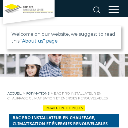
Aller
au
contenu
B
Welcome on our website, we suggest to read
this
"About us" page
T
P
C
F
>
>
ACCUEIL
FORMATIONS
BAC PRO INSTALLATEUR EN
A
CHAUFFAGE, CLIMATISATION ET ÉNERGIES RENOUVELABLES
INSTALLATIONS TECHNIQUES
P
BAC PRO INSTALLATEUR EN CHAUFFAGE,
CLIMATISATION ET ÉNERGIES RENOUVELABLES