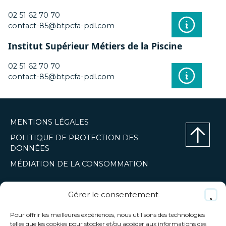
02 51 62 70 70
contact-85@btpcfa-pdl.com
Institut Supérieur Métiers de la Piscine
02 51 62 70 70
contact-85@btpcfa-pdl.com
MENTIONS LÉGALES
POLITIQUE DE PROTECTION DES
DONNÉES
Haut
MÉDIATION DE LA CONSOMMATION
de
page
BTP CFA Pays de la Loire
Gérer le consentement
9 rue Marcel Sembat
44100 Nantes
Pour offrir les meilleures expériences, nous utilisons des technologies
02 28 44 97 79
telles que les cookies pour stocker et/ou accéder aux informations des