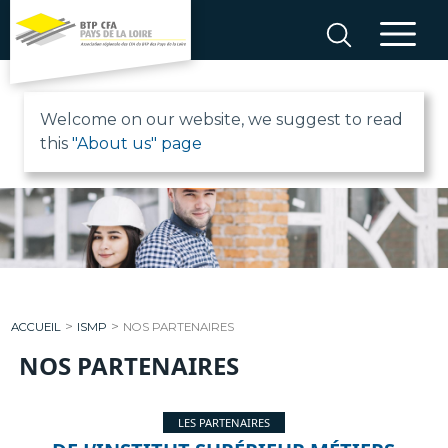
Aller
au
contenu
B
Welcome on our website, we suggest to read
this
"About us" page
T
P
C
F
>
>
ACCUEIL
ISMP
NOS PARTENAIRES
A
NOS PARTENAIRES
P
LES PARTENAIRES