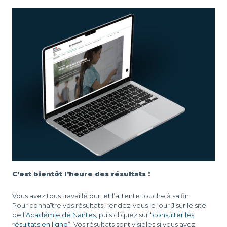
D
L
-
C’est bientôt l’heure des résultats !
Vous avez tous travaillé dur, et l’attente touche à sa fin.
Pour connaître vos résultats, rendez-vous le jour J sur le site
de l’
Académie de Nantes
, puis cliquez sur
“consulter les
résultats en ligne”
. Vos résultats sont visibles si vous avez