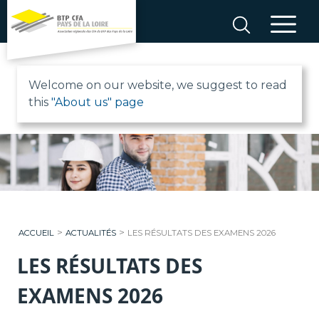
Aller
au
contenu
B
Welcome on our website, we suggest to read
this
"About us" page
T
P
C
F
>
>
ACCUEIL
ACTUALITÉS
LES RÉSULTATS DES EXAMENS 2026
A
LES RÉSULTATS DES
P
EXAMENS 2026