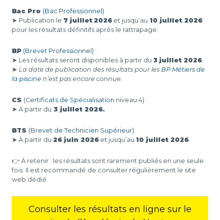
Bac Pro
(
Bac Professionnel)
➤ Publication le
7 juillet
2026
et jusqu’au
10 juillet 2026
pour les résultats définitifs après le rattrapage.
BP
(Brevet Professionnel)
:
➤ Les résultats seront disponibles à partir du
3
juillet 2026
.
➤
La date de publication des résultats pour les
BP Métiers de
la piscine
n’est pas encore connue.
CS
(
Certificats de Spécialisation
niveau 4) :
➤ À partir du
3 juillet 2026
.
BTS
(Brevet de Technicien Supérieur)
➤ À partir du
26 juin 2026
et jusqu’au
10 juillet 2026
.
👉 À retenir : les résultats sont rarement publiés en une seule
fois. Il est recommandé de consulter régulièrement le site
web dédié.
Consulter les résultats en ligne sur le