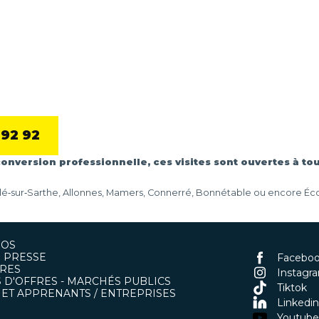
 92 92
onversion professionnelle, ces visites sont ouvertes à tou
é‑sur‑Sarthe, Allonnes, Mamers, Connerré, Bonnétable ou encore Écom
POS
 PRESSE
Facebo
RES
Instagr
 D'OFFRES - MARCHÉS PUBLICS
Tiktok
ET APPRENANTS / ENTREPRISES
Linkedin
Youtube