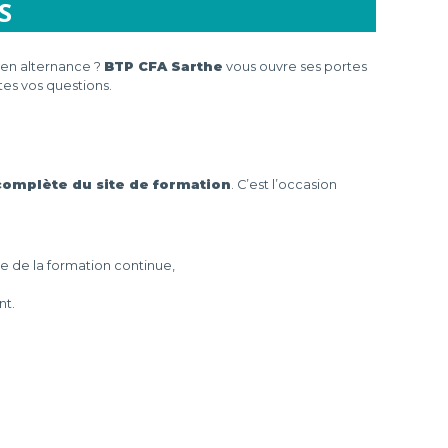
S
 en alternance ?
BTP CFA Sarthe
vous ouvre ses portes
tes vos questions.
 complète du site de formation
. C’est l’occasion
re de la formation continue,
nt.