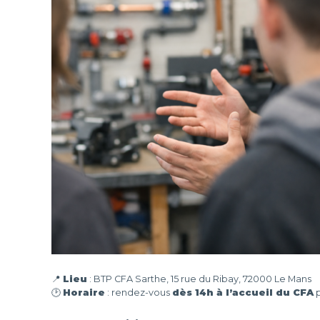
D
L
-
📍
Lieu
: BTP CFA Sarthe, 15 rue du Ribay, 72000 Le Mans
🕑
Horaire
: rendez-vous
dès 14h à l’accueil du CFA
p