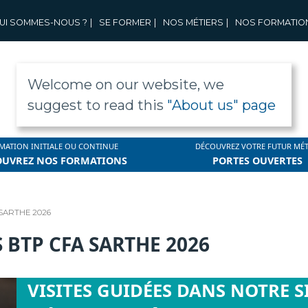
UI SOMMES-NOUS ?
|
SE FORMER
|
NOS MÉTIERS
|
NOS FORMATIO
Welcome on our website, we
suggest to read this
"About us" page
MATION INITIALE OU CONTINUE
DÉCOUVREZ VOTRE FUTUR MÉT
OUVREZ NOS FORMATIONS
PORTES OUVERTES
SARTHE 2026
 BTP CFA SARTHE 2026
VISITES GUIDÉES DANS NOTRE 