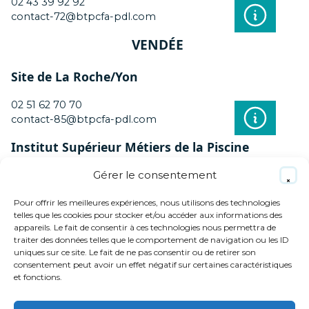
02 43 39 92 92
contact-72@btpcfa-pdl.com
VENDÉE
Site de La Roche/Yon
02 51 62 70 70
contact-85@btpcfa-pdl.com
Institut Supérieur Métiers de la Piscine
Gérer le consentement
02 51 62 70 70
contact-85@btpcfa-pdl.com
Pour offrir les meilleures expériences, nous utilisons des technologies
telles que les cookies pour stocker et/ou accéder aux informations des
appareils. Le fait de consentir à ces technologies nous permettra de
traiter des données telles que le comportement de navigation ou les ID
MENTIONS LÉGALES
uniques sur ce site. Le fait de ne pas consentir ou de retirer son
consentement peut avoir un effet négatif sur certaines caractéristiques
POLITIQUE DE PROTECTION DES
et fonctions.
DONNÉES
Haut
MÉDIATION DE LA CONSOMMATION