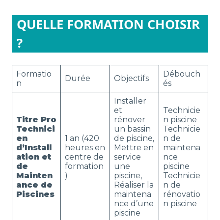
QUELLE FORMATION CHOISIR
?
Formatio
Débouch
Durée
Objectifs
n
és
Installer
et
Technicie
Titre Pro
rénover
n piscine
Technici
un bassin
Technicie
en
1 an (420
de piscine,
n de
d’Install
heures en
Mettre en
maintena
ation et
centre de
service
nce
de
formation
une
piscine
Mainten
)
piscine,
Technicie
ance de
Réaliser la
n de
Piscines
maintena
rénovatio
nce d’une
n piscine
piscine