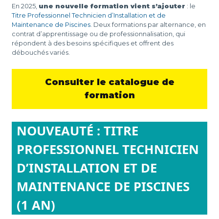
En 2025,
une nouvelle formation vient s’ajouter
: le
Titre Professionnel Technicien d’Installation et de
Maintenance de Piscine
s
. Deux formations par alternance, en
contrat d’apprentissage ou de professionnalisation, qui
répondent à des besoins spécifiques et offrent des
débouchés variés.
Consulter le catalogue
de
formation
NOUVEAUTÉ : TITRE
PROFESSIONNEL TECHNICIEN
D’INSTALLATION ET DE
MAINTENANCE DE PISCINES
(1 AN)