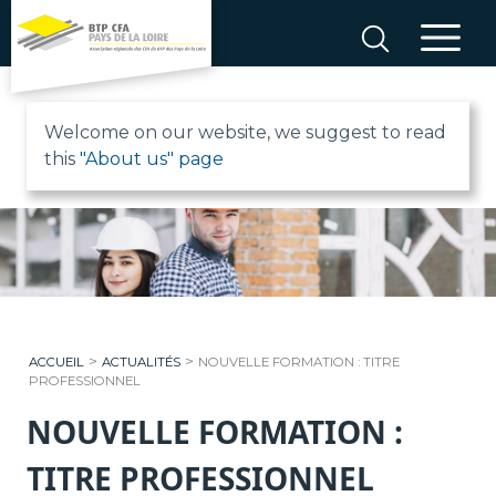
Aller
au
contenu
B
Welcome on our website, we suggest to read
this
"About us" page
T
P
C
F
>
>
ACCUEIL
ACTUALITÉS
NOUVELLE FORMATION : TITRE
A
PROFESSIONNEL
NOUVELLE FORMATION :
P
TITRE PROFESSIONNEL