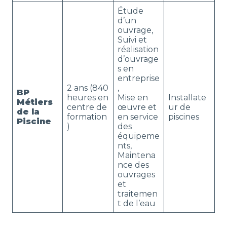
Étude
d’un
ouvrage,
Suivi et
réalisation
d’ouvrage
s en
entreprise
2 ans (840
,
BP
heures en
Mise en
Installate
Métiers
centre de
œuvre et
ur de
de la
formation
en service
piscines
Piscine
)
des
équipeme
nts,
Maintena
nce des
ouvrages
et
traitemen
t de l’eau