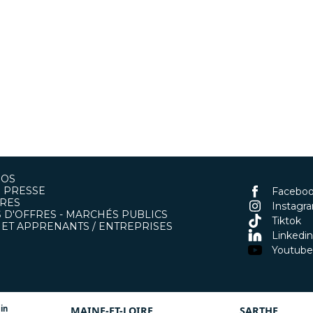
POS
 PRESSE
Facebo
RES
Instagr
 D'OFFRES - MARCHÉS PUBLICS
Tiktok
ET APPRENANTS / ENTREPRISES
Linkedin
Youtube
in
MAINE-ET-LOIRE
SARTHE