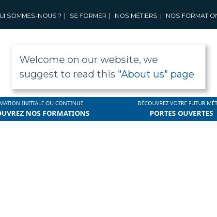
UI SOMMES-NOUS ?
|
SE FORMER
|
NOS MÉTIERS
|
NOS FORMATIO
Welcome on our website, we
suggest to read this
"About us" page
MATION INITIALE OU CONTINUE
DÉCOUVREZ VOTRE FUTUR MÉT
OUVREZ NOS FORMATIONS
PORTES OUVERTES