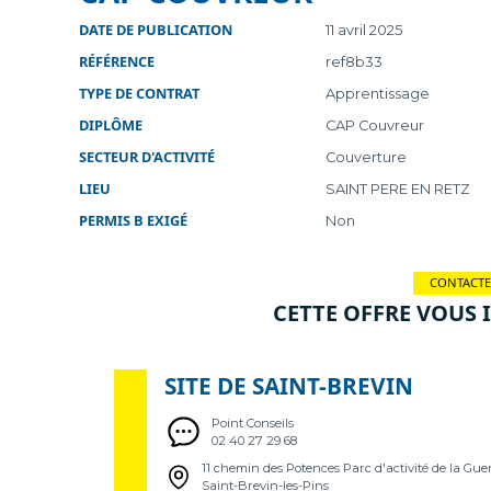
D
DATE DE PUBLICATION
11 avril 2025
RÉFÉRENCE
ref8b33
L
TYPE DE CONTRAT
Apprentissage
DIPLÔME
-
CAP Couvreur
SECTEUR D'ACTIVITÉ
Couverture
LIEU
SAINT PERE EN RETZ
PERMIS B EXIGÉ
Non
CONTACTE
CETTE OFFRE VOUS 
SITE DE SAINT-BREVIN
Point Conseils
02 40 27 29 68
11 chemin des Potences Parc d'activité de la Gu
Saint-Brevin-les-Pins