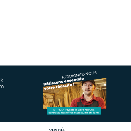
ok
am
VENDÉE